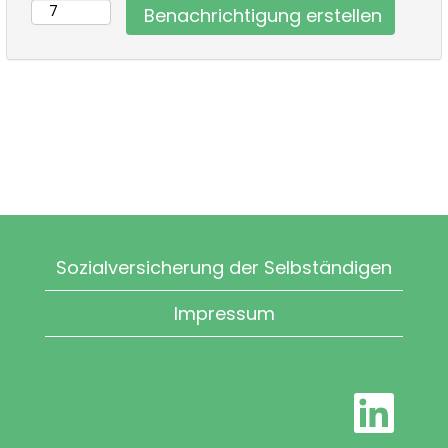
Sozialversicherung der Selbständigen
Impressum
W
i
r