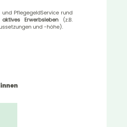
 und PflegegeldService rund
,
aktives Erwerbsleben
(z.B.
aussetzungen und -höhe).
:innen