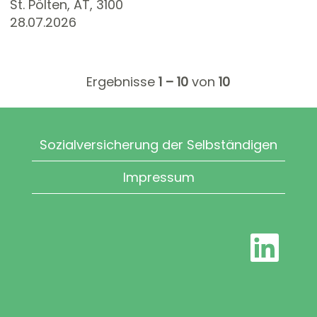
St. Pölten, AT, 3100
28.07.2026
Ergebnisse
1 – 10
von
10
Sozialversicherung der Selbständigen
Impressum
W
i
r
d
a
u
f