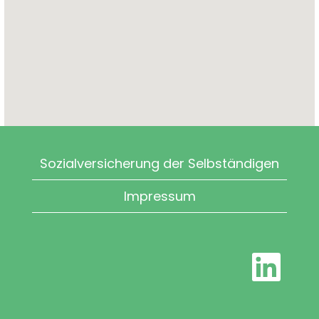
Sozialversicherung der Selbständigen
Impressum
W
i
r
d
a